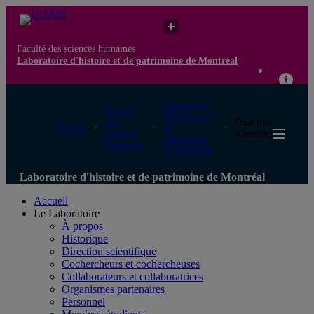
Faculté des sciences humaines
Laboratoire d'histoire et de patrimoine de Montréal
Laboratoire
Faculté
d'histoire et
des
Direction
UQAM
de
sciences
scientifique
patrimoine
humaines
de Montréal
Laboratoire d'histoire et de patrimoine de Montréal
Accueil
Le Laboratoire
À propos
Historique
Direction scientifique
Cochercheurs et cochercheuses
Collaborateurs et collaboratrices
Organismes partenaires
Personnel