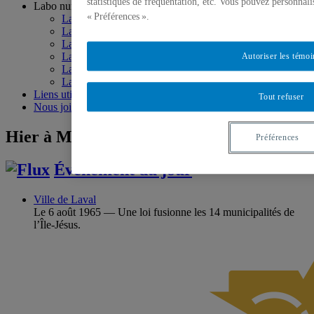
statistiques de fréquentation, etc. Vous pouvez personnali
Labo numérique
« Préférences ».
Labo en vidéos
Labo en balados
Labo en parcours et expos virtuels
Labo modélisé
Autoriser les témoi
Labo sur le Web
Labo 3.0
Liens utiles
Tout refuser
Nous joindre
Hier à Montréal
Préférences
Événement du jour
Ville de Laval
Le 6 août 1965 — Une loi fusionne les 14 municipalités de
l’Île-Jésus.