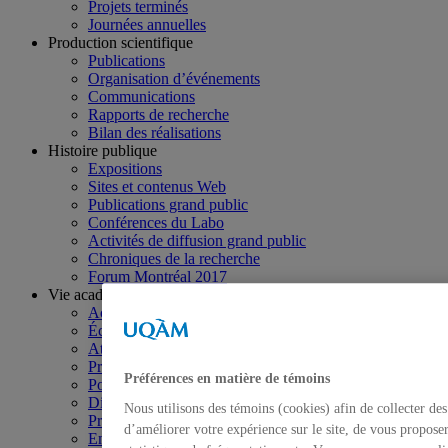
Projets terminés
Journées annuelles
Production scientifique
Publications
Organisation d’événements
Communications
Rapports de recherche
Bilan des réalisations
Histoire publique
Expositions
Sites et contenus Web
Publications grand public
Conférences du Labo
Activités de diffusion grand public
Chroniques de la recherche
Forum Montréal 2017
Vie académique
Activités d’enseignement
Écoles d’été
Ateliers de formation
Projets pédagogiques
Préférences en matière de témoins
Postdoctorants et stagiaires
Diplômés
Nous utilisons des témoins (cookies) afin de collecter de
Programmes de bourses
d’améliorer votre expérience sur le site, de vous proposer
Emplois étudiants