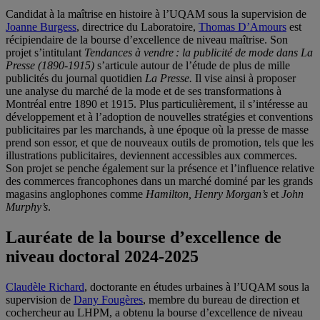
Candidat à la maîtrise en histoire à l’UQAM sous la supervision de
Joanne Burgess
, directrice du Laboratoire,
Thomas D’Amours
est
récipiendaire de la bourse d’excellence de niveau maîtrise. Son
projet s’intitulant
Tendances à vendre : la publicité de mode dans La
Presse (1890-1915)
s’articule autour de l’étude de plus de mille
publicités du journal quotidien
La Presse.
Il vise ainsi à proposer
une analyse du marché de la mode et de ses transformations à
Montréal entre 1890 et 1915. Plus particulièrement, il s’intéresse au
développement et à l’adoption de nouvelles stratégies et conventions
publicitaires par les marchands, à une époque où la presse de masse
prend son essor, et que de nouveaux outils de promotion, tels que les
illustrations publicitaires, deviennent accessibles aux commerces.
Son projet se penche également sur la présence et l’influence relative
des commerces francophones dans un marché dominé par les grands
magasins anglophones comme
Hamilton, Henry Morgan’s
et
John
Murphy’s
.
Lauréate de la bourse d’excellence de
niveau doctoral 2024-2025
Claudèle Richard
, doctorante en études urbaines à l’UQAM sous la
supervision de
Dany Fougères
, membre du bureau de direction et
cochercheur au LHPM, a obtenu la bourse d’excellence de niveau