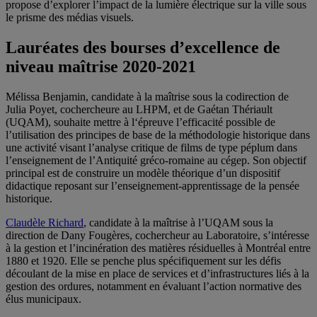
propose d’explorer l’impact de la lumière électrique sur la ville sous
le prisme des médias visuels.
Lauréates des bourses d’excellence de
niveau maîtrise 2020-2021
Mélissa Benjamin, candidate à la maîtrise sous la codirection de
Julia Poyet,
cochercheure
au LHPM, et de Gaétan Thériault
(UQAM), souhaite mettre à l‘épreuve l’efficacité possible de
l’utilisation des principes de base de la méthodologie historique dans
une activité visant l’analyse critique de films de type péplum dans
l’enseignement de l’Antiquité gréco-romaine au cégep. Son objectif
principal est de construire un modèle théorique d’un dispositif
didactique reposant sur l’enseignement-apprentissage de la pensée
historique.
Claudèle Richard
, candidate à la maîtrise à l’UQAM sous la
direction de Dany Fougères, cochercheur au Laboratoire, s’intéresse
à la gestion et l’incinération des matières résiduelles à Montréal entre
1880 et 1920. Elle se penche plus spécifiquement sur les
défis
découlant de la mise en place de services et d
’
infrastructures
li
é
s
à
la
gestion des ordures, notamment en évaluant l
’
action
normative des
é
lus municipaux
.