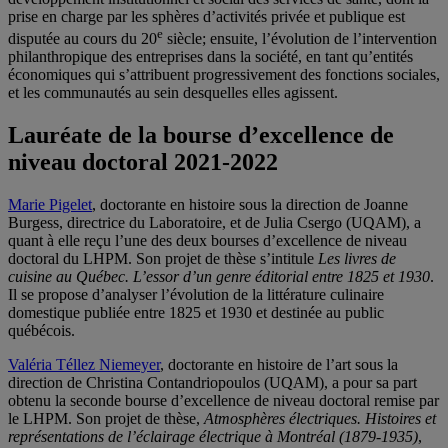
prise en charge par les sphères d’activités privée et publique est
e
disputée au cours du 20
siècle; ensuite, l’évolution de l’intervention
philanthropique des entreprises dans la société, en tant qu’entités
économiques qui s’attribuent progressivement des fonctions sociales,
et les communautés au sein desquelles elles agissent.
Lauréate de la bourse d’excellence de
niveau doctoral 2021-2022
Marie Pigelet
, doctorante en histoire sous la direction de Joanne
Burgess, directrice du Laboratoire, et de Julia
Csergo
(UQAM), a
quant à elle reçu l’une des deux bourses d’excellence de niveau
doctoral du LHPM. Son projet de thèse s’intitule
Les livres de
cuisine au Québec. L’essor d’un genre éditorial entre 1825 et 1930
.
Il se
propose
d’analyser l’évolution de la littérature culinaire
domestique publiée entre 1825 et 1930 et destinée au public
québécois.
Valéria
Téllez
Niemeyer
, doctorante en histoire de l’art sous la
direction de Christina
Contandriopoulos
(UQAM), a pour sa part
obtenu la seconde bourse d’excellence de niveau doctoral remise par
le LHPM. Son projet de thèse,
Atmosphères électriques. Histoires et
représentations de l’éclairage électrique à Montréal (1879-1935)
,