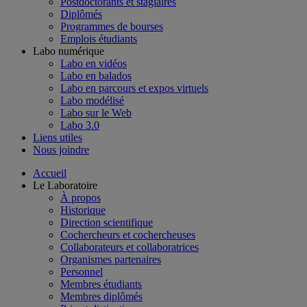
Postdoctorants et stagiaires
Diplômés
Programmes de bourses
Emplois étudiants
Labo numérique
Labo en vidéos
Labo en balados
Labo en parcours et expos virtuels
Labo modélisé
Labo sur le Web
Labo 3.0
Liens utiles
Nous joindre
Accueil
Le Laboratoire
À propos
Historique
Direction scientifique
Cochercheurs et cochercheuses
Collaborateurs et collaboratrices
Organismes partenaires
Personnel
Membres étudiants
Membres diplômés