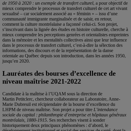
de 1950 à 2020 : un exemple de transfert culturel
, a pour objectif de
mieux comprendre le processus de transfert culturel de cet art vivant
sexualisé – car socialement associé au « féminin » – issu d’une
communauté immigrante marginalisée et de saisir, en retour,
comment la culture montréalaise a façonné celui-ci. Son projet,
s’inscrivant dans la lignée des études en histoire culturelle, cherche à
mieux comprendre les perceptions genrées et orientalistes empreintes
dans la mémoire et les mentalités collectives ainsi que leur influence
dans le processus de transfert culturel, c’est-à-dire la sélection des
informations, des discours et de la représentation de la danse
orientale au Québec depuis son introduction, dans les années 1950,
jusqu’en 2020.
Lauréates des bourses d’excellence de
niveau maîtrise 2021-2022
Candidate à la maîtrise à l’UQAM sous la direction de
Martin
Petitclerc
, chercheur collaborateur au Laboratoire, Anne-
Marie Dubreuil est récipiendaire de la bourse d’excellence du
LHPM de niveau maîtrise. Son projet a pour titre
L’intendance
sociale du capital : philanthropie d’entreprise et hôpitaux généraux
montréalais, 1880-1915
. Ses recherches visent à sonder
historiquement deux principaux phénomènes : d’abord, le
développement institutionnel et social des services de santé, dont la