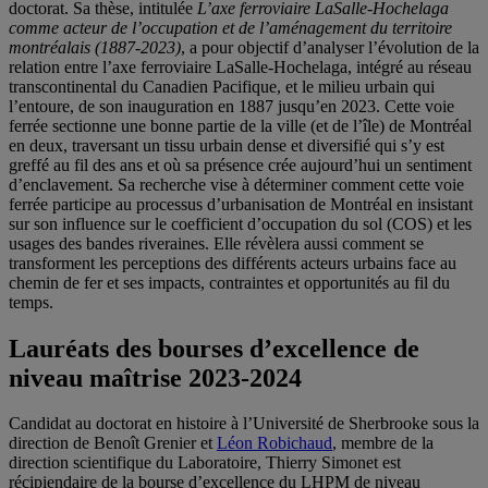
doctorat. Sa thèse, intitulée
L’axe ferroviaire LaSalle-Hochelaga
comme acteur de l’occupation et de l’aménagement du territoire
montréalais (1887-2023)
, a pour objectif d’analyser l’évolution de la
relation entre l’axe ferroviaire LaSalle-Hochelaga, intégré au réseau
transcontinental du Canadien Pacifique, et le milieu urbain qui
l’entoure, de son inauguration en 1887 jusqu’en 2023. Cette voie
ferrée sectionne une bonne partie de la ville (et de l’île) de Montréal
en deux, traversant un tissu urbain dense et diversifié qui s’y est
greffé au fil des ans et où sa présence crée aujourd’hui un sentiment
d’enclavement. Sa recherche vise à déterminer comment cette voie
ferrée participe au processus d’urbanisation de Montréal en insistant
sur son influence sur le coefficient d’occupation du sol (COS) et les
usages des bandes riveraines. Elle révèlera aussi comment se
transforment les perceptions des différents acteurs urbains face au
chemin de fer et ses impacts, contraintes et opportunités au fil du
temps.
Lauréats des bourses d’excellence de
niveau maîtrise 2023-2024
Candidat au doctorat en histoire à l’Université de Sherbrooke sous la
direction de Benoît Grenier et
Léon Robichaud
, membre de la
direction scientifique du Laboratoire,
Thierry Simonet
est
récipiendaire de la bourse d’excellence du LHPM de niveau