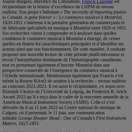
Joanne Burgess, directrice du Laboratoire,
Francis Lapointe
est
récipiendaire de la bourse d’excellence du LHPM de niveau
maîtrise. Son projet s’intitulant
« The necessity of importing pianos
to Canada, is gone forever » : Le commerce musical à Montréal,
1820-1851
s’intéresse à la première génération de commerçants et
de fabricants spécialisés en musique à Montréal entre 1820 et 1851.
Ses recherches visent à comprendre et à analyser dans quelles
conditions le commerce musical à Montréal a émergé, de cerner
quelles en étaient les caractéristiques principales et d’identifier ses
acteurs ainsi que son fonctionnement. De cette manière, il souhaite
proposer une nouvelle lecture de cette période plutôt méconnue et
revoir l’interprétation dominante de l’historiographie canadienne,
tout en permettant également d’inscrire Montréal dans une
perspective connectée de l’émergence du commerce musical à
l’échelle internationale. Mentionnons également que Francis s’est
mérité la Bourse BAnQ de soutien à la recherche – niveau maîtrise
au concours 2022-2023. Il est aussi le récipiendaire, ex æquo avec
Dominik Ukolov de l’Université de Leipzig, du Frederick R. Selch
Award 2022 qu’il a reçu dans le cadre de la rencontre annuelle de la
American Musical Instrument Society (AMIS). Celle-ci s’est
déroulée du 8 au 11 juin 2022 au Centre national de musique de
Calgary, où il présentait, le 11 juin, une communication
intitulée
George Hooper Mead : One of Canada’s First Instrument
Makers, 1827-1851
.