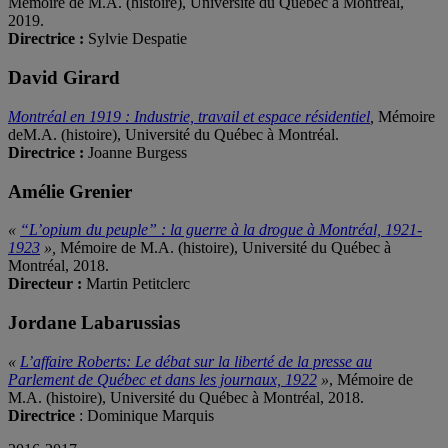
Mémoire de M.A. (histoire), Université du Québec à Montréal,
2019.
Directrice :
Sylvie Despatie
David Girard
Montréal en 1919 : Industrie, travail et espace résidentiel
,
Mémoire
deM.A. (histoire), Université du Québec à Montréal.
Directrice :
Joanne Burgess
Amélie Grenier
«
“L’opium du peuple” : la guerre à la drogue à Montréal, 1921-
1923
»,
Mémoire de M.A. (histoire), Université du Québec à
Montréal, 2018.
Directeur :
Martin Petitclerc
Jordane Labarussias
«
L’affaire Roberts: Le débat sur la liberté de la presse au
Parlement de Québec et dans les journaux, 1922
»
, Mémoire de
M.A. (histoire), Université du Québec à Montréal, 2018.
Directrice
: Dominique Marquis