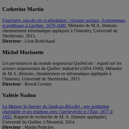
Catherine Martin
Fourrures, eau-de-vie et absolution : réseaux sociaux, économiques
et politiques à Lachine, 1670-1680
,
Mémoire de M.A. (histoire,
cheminement informatique appliquée à l’histoire), Université de
Sherbrooke, 2015.
Directeur
: Léon Robichaud
Michel Morissette
Les persistances du monde seigneurial Québécois : regard sur les
acteurs seigneuriaux du Québec industriel (1854-1940),
Mémoire
de M.A. (histoire, cheminement en informatique appliquée à
l’histoire), Université de Sherbrooke, 2015.
Directeur
: Benoît Grenier
Valérie Nadon
La Maison St-Janvier du Sault-au-Récollet : une institution
charitable et ses relations avec l’archevêché et l’État, 1877 à
1955
.
Rapport de recherche de M. A. (histoire appliquée),
Université du Québec à Montréal, 2014.
Directeur
: Martin Petitclerc