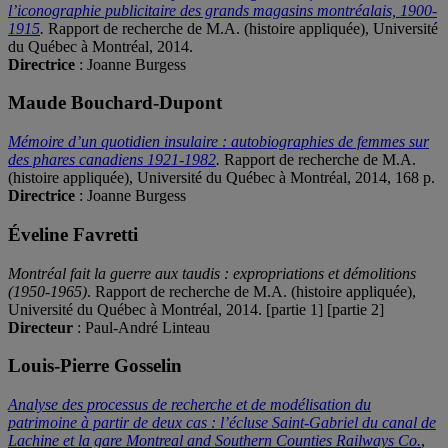
l’iconographie publicitaire des grands magasins montréalais, 1900-
1915
.
Rapport de recherche de M.A. (histoire appliquée), Université
du Québec à Montréal, 2014.
Directrice
: Joanne Burgess
Maude Bouchard-Dupont
Mémoire d’un quotidien insulaire : autobiographies de femmes sur
des phares canadiens 1921-1982
.
Rapport de recherche de M.A.
(histoire appliquée), Université du Québec à Montréal, 2014, 168 p.
Directrice
: Joanne Burgess
Éveline Favretti
Montréal fait la guerre aux taudis : expropriations et démolitions
(1950-1965)
. Rapport de recherche de M.A. (histoire appliquée),
Université du Québec à Montréal, 2014. [partie 1] [partie 2]
Directeur
: Paul-André Linteau
Louis-Pierre Gosselin
Analyse des processus de recherche et de modélisation du
patrimoine à partir de deux cas : l’écluse Saint-Gabriel du canal de
Lachine et la gare Montreal and Southern Counties Railways Co.
,