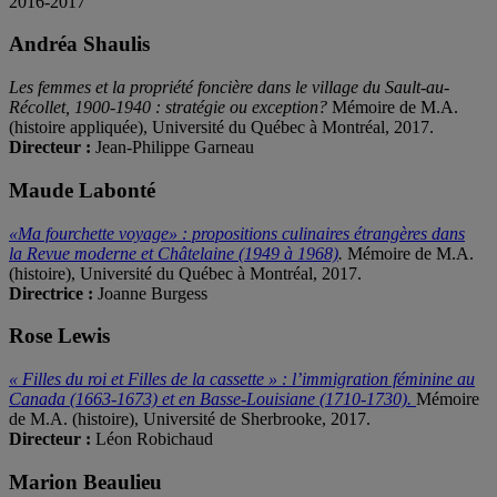
2016-2017
Andréa Shaulis
Les femmes et la propriété foncière dans le village du Sault-au-
Récollet, 1900-1940 : stratégie ou exception?
Mémoire de M.A.
(histoire appliquée), Université du Québec à Montréal, 2017.
Directeur :
Jean-Philippe Garneau
Maude Labonté
«Ma fourchette voyage» : propositions culinaires étrangères dans
la Revue moderne et Châtelaine (1949 à 1968)
.
Mémoire de M.A.
(histoire), Université du Québec à Montréal, 2017.
Directrice :
Joanne Burgess
Rose Lewis
« Filles du roi et Filles de la cassette » : l’immigration féminine au
Canada (1663-1673) et en Basse-Louisiane (1710-1730).
Mémoire
de M.A. (histoire), Université de Sherbrooke, 2017.
Directeur :
Léon Robichaud
Marion Beaulieu