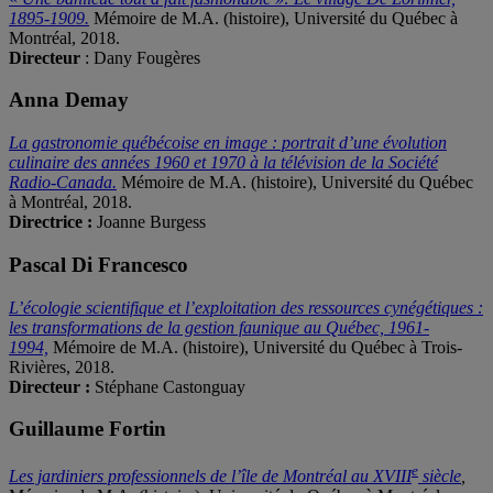
1895-1909.
Mémoire de M.A. (histoire), Université du Québec à
Montréal, 2018.
Directeur
: Dany Fougères
Anna Demay
La gastronomie québécoise en image : portrait d’une évolution
culinaire des années 1960 et 1970 à la télévision de la Société
Radio-Canada.
Mémoire de M.A. (histoire), Université du Québec
à Montréal, 2018.
Directrice :
Joanne Burgess
Pascal Di Francesco
L’écologie scientifique et l’exploitation des ressources cynégétiques :
les transformations de la gestion faunique au Québec, 1961-
1994,
Mémoire de M.A. (histoire), Université du Québec à Trois-
Rivières, 2018.
Directeur :
Stéphane Castonguay
Guillaume Fortin
e
Les jardiniers professionnels de l’île de Montréal au XVIII
siècle
,