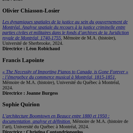
Olivier Chiasson-Losier
Les dynamiques spatiales de la justice au sein du gouvernement de
Montréal. Analyse spatiale du recours à la justice criminelle entre
parties civiles et militaires dans le fonds d’archives de la Juridiction
royale de Montréal, 1740-1755
,
Mémoire de M.A. (histoire),
Université de Sherbrooke, 2024.
Directrice : Léon Robichaud
Francis Lapointe
« The Necessity of Importing Pianos to Canada, is Gone Forever »
: l’émergebce du commerce musical à Montréal, 1815-1851
,
Mémoire de M.A. (histoire), Université du Québec à Montréal,
2024.
Directrice : Joanne Burgess
Sophie Quirion
L’architecture Boomtown en Beauce entre 1880 et 1950 :
documentation, analyse et définition
,
Mémoire de M.A. (histoire de
l’art), Université du Québec à Montréal, 2024.
Directrice : Christina Contandriopoulos