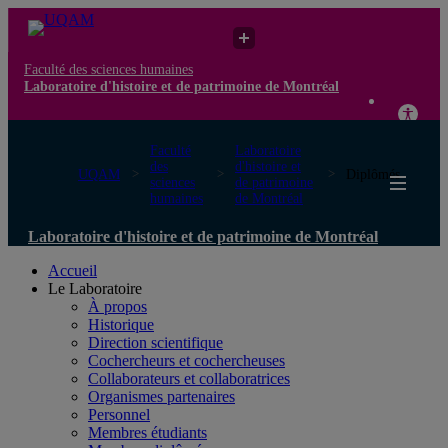
Faculté des sciences humaines
Laboratoire d'histoire et de patrimoine de Montréal
Faculté
Laboratoire
des
d'histoire et
UQAM
Diplômés
sciences
de patrimoine
humaines
de Montréal
Laboratoire d'histoire et de patrimoine de Montréal
Accueil
Le Laboratoire
À propos
Historique
Direction scientifique
Cochercheurs et cochercheuses
Collaborateurs et collaboratrices
Organismes partenaires
Personnel
Membres étudiants