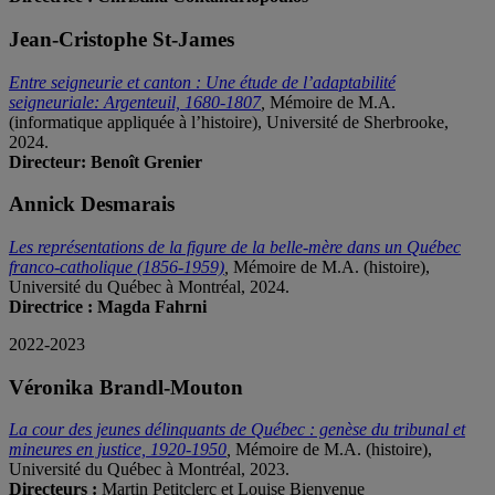
Jean-Cristophe St-James
Entre seigneurie et canton : Une étude de l’adaptabilité
seigneuriale: Argenteuil, 1680-1807
,
Mémoire de M.A.
(informatique appliquée à l’histoire), Université de Sherbrooke,
2024.
Directeur: Benoît Grenier
Annick Desmarais
Les représentati
ons de la figure de la belle-mère dans un Québec
franco-catholique
(1856-1959)
,
Mémoire de M.A. (histoire),
Université du Québec à Montréal, 2024.
Directrice : Magda Fahrni
2022-2023
Véronika Brandl-Mouton
La cour des jeunes délinquants de Québec : genèse du tribunal et
mineures en justice, 1920-1950
,
Mémoire de M.A. (histoire),
Université du Québec à Montréal, 2023.
Directeurs :
Martin Petitclerc et Louise Bienvenue