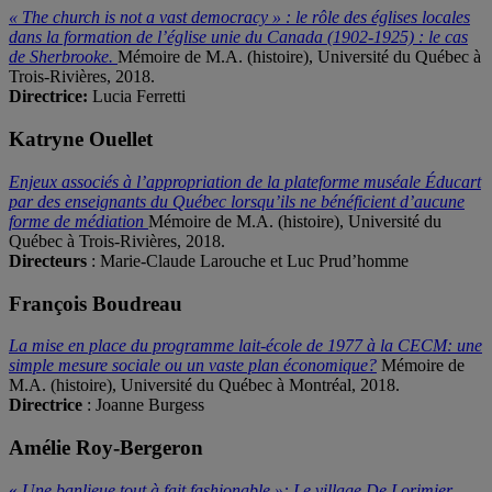
« The church is not a vast democracy » : le rôle des églises locales
dans la formation de l’église unie du Canada (1902-1925) : le cas
de Sherbrooke.
Mémoire de M.A. (histoire), Université du Québec à
Trois-Rivières, 2018.
Directrice:
Lucia Ferretti
Katryne Ouellet
Enjeux associés à l’appropriation de la plateforme muséale Éducart
par des enseignants du Québec lorsqu’ils ne bénéficient d’aucune
forme de médiation
Mémoire de M.A. (histoire), Université du
Québec à Trois-Rivières, 2018.
Directeurs
: Marie-Claude Larouche et Luc Prud’homme
François Boudreau
La mise en place du programme lait-école de 1977 à la CECM: une
simple mesure sociale ou un vaste plan économique?
Mémoire de
M.A. (histoire), Université du Québec à Montréal, 2018.
Directrice
: Joanne Burgess
Amélie Roy-Bergeron
«
Une banlieue tout à fait fashionable »: Le village De Lorimier,