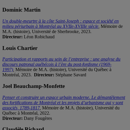
Dominic Martin
Un double-meurtre à la côte Saint-Joseph : espace et société en
milieu périurbain à Montréal au XVIIe-XVIIIe siècle
,
Mémoire de
M.A. (histoire), Université de Sherbrooke, 2023.
Directeur:
Léon Robichaud
Louis Chartier
Participation et rapports au sein de l’entreprise : une analyse du
discours patronal québécois à l’ère du post-fordisme (1969-
1997)
,
Mémoire de M.A. (histoire), Université du Québec à
Montréal, 2023.
Directeur:
Stéphane Savard
Joel Beauchamp-Monfette
Penser et construire un espace urbain moderne. Le démantèlement
des fortifications de Montréal et les projets d’urbanisme qui y sont
associés, 1789-1817
,
Mémoire de M.A. (histoire), Université du
Québec à Montréal, 2022.
Directeur:
Dany Fougères
Claudèle Richard