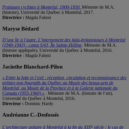
Pratiques cyclistes à Montréal, 1900-1950.
Mémoire de M.A.
(histoire), Université du Québec à Montréal, 2017.
Directrice :
Magda Fahrni
Maryse Bédard
D’une île à l’autre. L’internement des italo-britanniques à Montréal
(1940-1943) : camp S/43, Île Sainte-Hélène
. Mémoire de M.A.
(histoire appliquée), Université du Québec à Montréal, 2016.
Directrice
: Magda Fahrni
Jacinthe Blanchard-Pilon
« Entre la fuite et l’exil : réception, circulation et reconnaissance des
artistes non figuratifs du Québec au Musée des beaux-arts de
Montréal, au Musée de la Province et à la Galerie nationale du
Canada (1955-1960) »
. Mémoire de M.A. (histoire de l’art),
Université du Québec à Montréal, 2016.
Directeur :
Dominic Hardy
Andréanne C.-Desfossés
e
L’architecture asilaire à Montréal à la fin du XIX
siècle : le cas de