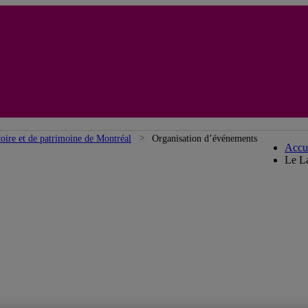
La
toire et de patrimoine de Montréal
Organisation d’événements
Accu
Le La