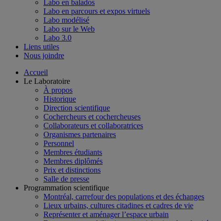
Labo en balados
Labo en parcours et expos virtuels
Labo modélisé
Labo sur le Web
Labo 3.0
Liens utiles
Nous joindre
Accueil
Le Laboratoire
À propos
Historique
Direction scientifique
Cochercheurs et cochercheuses
Collaborateurs et collaboratrices
Organismes partenaires
Personnel
Membres étudiants
Membres diplômés
Prix et distinctions
Salle de presse
Programmation scientifique
Montréal, carrefour des populations et des échanges
Lieux urbains, cultures citadines et cadres de vie
Représenter et aménager l’espace urbain