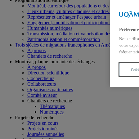
Programmation scientifique
Montréal, carrefour des populations et des échanges
Lieux urbains, cultures citadines et cadres de vie
Représenter et aménager l’espace urbain
Engagement, mobilisation et participation dans la cité
Humanités numériques
Préférence
Transmission, médiation et valorisation des savoirs
Patrimonialisation et commémoration
Nous utilis
Trois siècles de migrations francophones en Amérique du Nord
votre expér
À propos
fréquentati
Chantiers de recherche
Montréal, plaque tournante des échanges
À propos
Préf
Direction scientifique
Cochercheurs
Collaborateurs
Organismes partenaires
Comité aviseur
Chantiers de recherche
Thématiques
Numériques
Projets de recherche
Projets en cours
Projets terminés
Journées annuelles