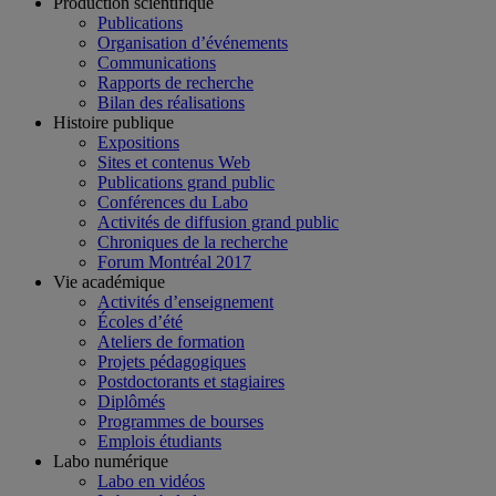
Production scientifique
Publications
Organisation d’événements
Communications
Rapports de recherche
Bilan des réalisations
Histoire publique
Expositions
Sites et contenus Web
Publications grand public
Conférences du Labo
Activités de diffusion grand public
Chroniques de la recherche
Forum Montréal 2017
Vie académique
Activités d’enseignement
Écoles d’été
Ateliers de formation
Projets pédagogiques
Postdoctorants et stagiaires
Diplômés
Programmes de bourses
Emplois étudiants
Labo numérique
Labo en vidéos