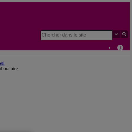
boratoire d'histoire et de patrimoine de Montréal
eil
boratoire