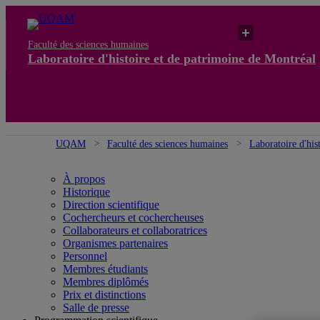
Faculté des sciences humaines
Laboratoire d'histoire et de patrimoine de Montréal
UQAM
Faculté des sciences humaines
Laboratoire d'his
À propos
Historique
Direction scientifique
Cochercheurs et cochercheuses
Collaborateurs et collaboratrices
Organismes partenaires
Personnel
Membres étudiants
Membres diplômés
Prix et distinctions
Salle de presse