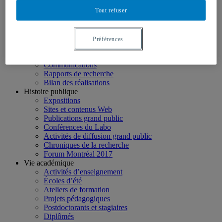
Projets de recherche
Tout refuser
Projets en cours
Projets terminés
Journées annuelles
Production scientifique
Préférences
Publications
Organisation d’événements
Communications
Rapports de recherche
Bilan des réalisations
Histoire publique
Expositions
Sites et contenus Web
Publications grand public
Conférences du Labo
Activités de diffusion grand public
Chroniques de la recherche
Forum Montréal 2017
Vie académique
Activités d’enseignement
Écoles d’été
Ateliers de formation
Projets pédagogiques
Postdoctorants et stagiaires
Diplômés