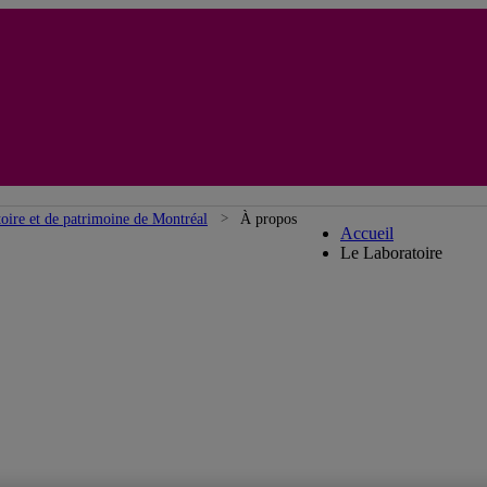
Laboratoire d'hi
toire et de patrimoine de Montréal
À propos
Accueil
Le Laboratoire