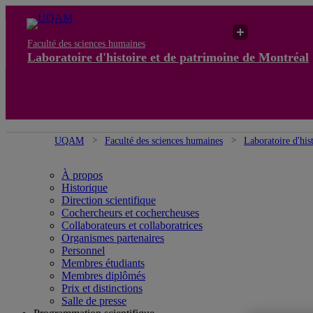
Faculté des sciences humaines
Laboratoire d'histoire et de patrimoine de Montréal
UQAM
Faculté des sciences humaines
Laboratoire d'his
À propos
Historique
Direction scientifique
Cochercheurs et cochercheuses
Collaborateurs et collaboratrices
Organismes partenaires
Personnel
Membres étudiants
Membres diplômés
Prix et distinctions
Salle de presse