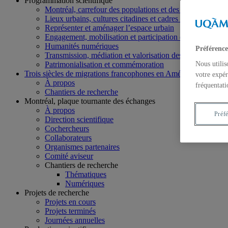
Programmation scientifique
Montréal, carrefour des populations et des échanges
Lieux urbains, cultures citadines et cadres de vie
Représenter et aménager l’espace urbain
Engagement, mobilisation et participation dans la cité
Humanités numériques
Préférence
Transmission, médiation et valorisation des savoirs
Patrimonialisation et commémoration
Nous utilis
Trois siècles de migrations francophones en Amérique du Nord
votre expér
À propos
fréquentati
Chantiers de recherche
Montréal, plaque tournante des échanges
À propos
Préf
Direction scientifique
Cochercheurs
Collaborateurs
Organismes partenaires
Comité aviseur
Chantiers de recherche
Thématiques
Numériques
Projets de recherche
Projets en cours
Projets terminés
Journées annuelles