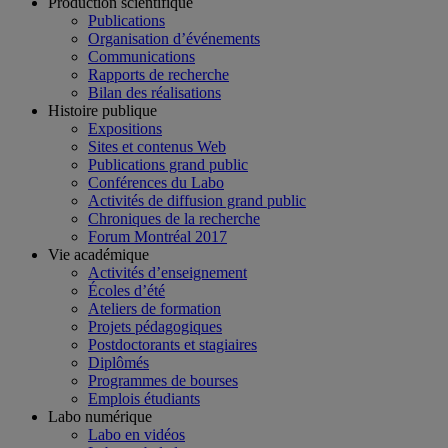
Production scientifique
Publications
Organisation d’événements
Communications
Rapports de recherche
Bilan des réalisations
Histoire publique
Expositions
Sites et contenus Web
Publications grand public
Conférences du Labo
Activités de diffusion grand public
Chroniques de la recherche
Forum Montréal 2017
Vie académique
Activités d’enseignement
Écoles d’été
Ateliers de formation
Projets pédagogiques
Postdoctorants et stagiaires
Diplômés
Programmes de bourses
Emplois étudiants
Labo numérique
Labo en vidéos