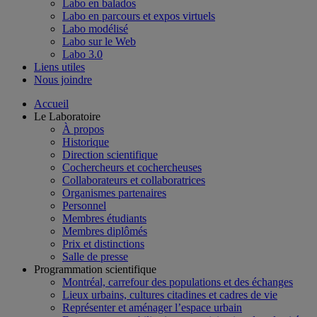
Labo en balados
Labo en parcours et expos virtuels
Labo modélisé
Labo sur le Web
Labo 3.0
Liens utiles
Nous joindre
Accueil
Le Laboratoire
À propos
Historique
Direction scientifique
Cochercheurs et cochercheuses
Collaborateurs et collaboratrices
Organismes partenaires
Personnel
Membres étudiants
Membres diplômés
Prix et distinctions
Salle de presse
Programmation scientifique
Montréal, carrefour des populations et des échanges
Lieux urbains, cultures citadines et cadres de vie
Représenter et aménager l’espace urbain