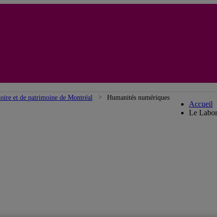
Labor
toire et de patrimoine de Montréal
Humanités numériques
Accueil
Le Labor