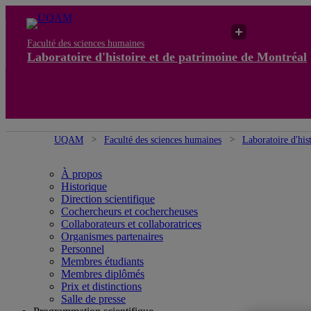
Faculté des sciences humaines
Laboratoire d'histoire et de patrimoine de Montréal
UQAM
Faculté des sciences humaines
Laboratoire d'his
À propos
Historique
Direction scientifique
Cochercheurs et cochercheuses
Collaborateurs et collaboratrices
Organismes partenaires
Personnel
Membres étudiants
Membres diplômés
Prix et distinctions
Salle de presse