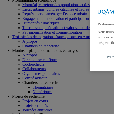
Programmation scientifique
Montréal, carrefour des populations et des échanges
Lieux urbains, cultures citadines et cadres de vie
Représenter et aménager l’espace urbain
Engagement, mobilisation et participation dans la cité
Humanités numériques
Préférence
Transmission, médiation et valorisation des savoirs
Patrimonialisation et commémoration
Nous utilis
Trois siècles de migrations francophones en Amérique du Nord
votre expér
À propos
fréquentati
Chantiers de recherche
Montréal, plaque tournante des échanges
À propos
Préf
Direction scientifique
Cochercheurs
Collaborateurs
Organismes partenaires
Comité aviseur
Chantiers de recherche
Thématiques
Numériques
Projets de recherche
Projets en cours
Projets terminés
Journées annuelles