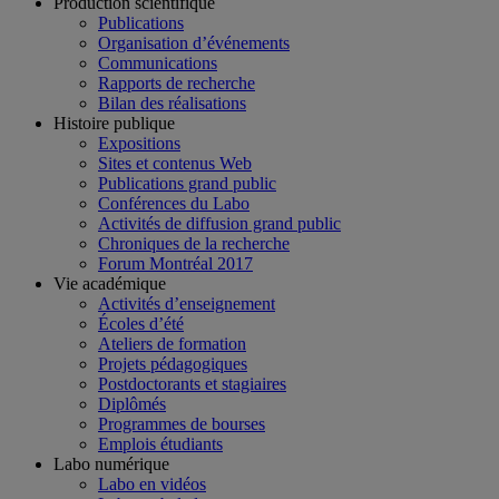
Production scientifique
Publications
Organisation d’événements
Communications
Rapports de recherche
Bilan des réalisations
Histoire publique
Expositions
Sites et contenus Web
Publications grand public
Conférences du Labo
Activités de diffusion grand public
Chroniques de la recherche
Forum Montréal 2017
Vie académique
Activités d’enseignement
Écoles d’été
Ateliers de formation
Projets pédagogiques
Postdoctorants et stagiaires
Diplômés
Programmes de bourses
Emplois étudiants
Labo numérique
Labo en vidéos