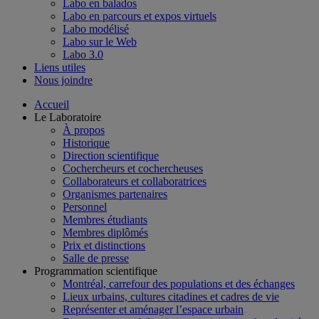
Labo en balados
Labo en parcours et expos virtuels
Labo modélisé
Labo sur le Web
Labo 3.0
Liens utiles
Nous joindre
Accueil
Le Laboratoire
À propos
Historique
Direction scientifique
Cochercheurs et cochercheuses
Collaborateurs et collaboratrices
Organismes partenaires
Personnel
Membres étudiants
Membres diplômés
Prix et distinctions
Salle de presse
Programmation scientifique
Montréal, carrefour des populations et des échanges
Lieux urbains, cultures citadines et cadres de vie
Représenter et aménager l’espace urbain