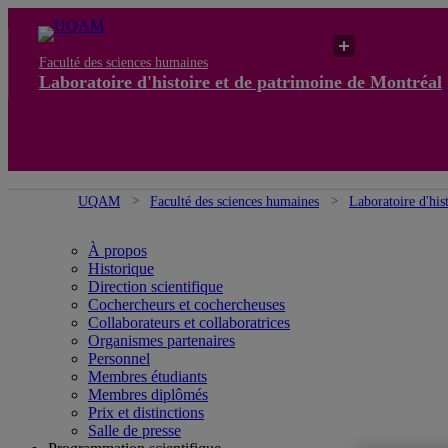
Faculté des sciences humaines
Laboratoire d'histoire et de patrimoine de Montréal
UQAM
Faculté des sciences humaines
Laboratoire d'his
À propos
Historique
Direction scientifique
Cochercheurs et cochercheuses
Collaborateurs et collaboratrices
Organismes partenaires
Personnel
Membres étudiants
Membres diplômés
Prix et distinctions
Salle de presse