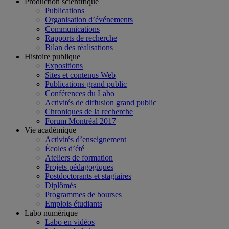
Production scientifique
Publications
Organisation d’événements
Communications
Rapports de recherche
Bilan des réalisations
Histoire publique
Expositions
Sites et contenus Web
Publications grand public
Conférences du Labo
Activités de diffusion grand public
Chroniques de la recherche
Forum Montréal 2017
Vie académique
Activités d’enseignement
Écoles d’été
Ateliers de formation
Projets pédagogiques
Postdoctorants et stagiaires
Diplômés
Programmes de bourses
Emplois étudiants
Labo numérique
Labo en vidéos