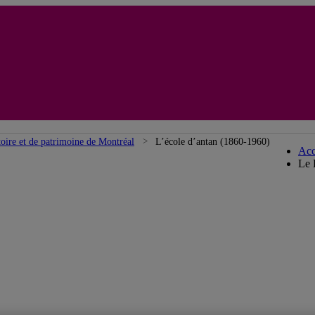
toire et de patrimoine de Montréal
L’école d’antan (1860-1960)
Acc
Le 