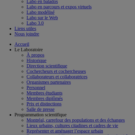
Labo en balados
Labo en parcours et expos virtuels
Labo modélisé
Labo sur le Web
Labo 3.0
Liens utiles
Nous joindre
Accueil
Le Laboratoire
À propos
Historique
Direction scientifique
Cochercheurs et cochercheuses
Collaborateurs et collaboratrices
Organismes partenaires
Personnel
Membres étudiants
Membres diplômés
Prix et distinctions
Salle de presse
Programmation scientifique
Montréal, carrefour des populations et des échanges
Lieux urbains, cultures citadines et cadres de vie
Représenter et aménager l’espace urbain