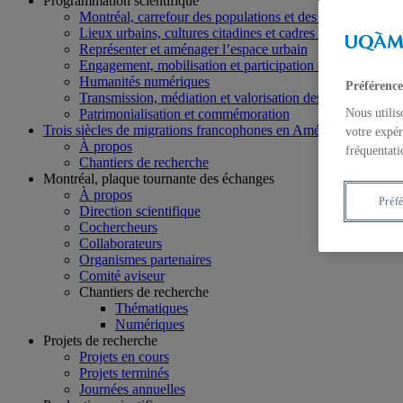
Programmation scientifique
Montréal, carrefour des populations et des échanges
Lieux urbains, cultures citadines et cadres de vie
Représenter et aménager l’espace urbain
Engagement, mobilisation et participation dans la cité
Humanités numériques
Préférence
Transmission, médiation et valorisation des savoirs
Patrimonialisation et commémoration
Nous utilis
Trois siècles de migrations francophones en Amérique du Nord
votre expér
À propos
fréquentati
Chantiers de recherche
Montréal, plaque tournante des échanges
À propos
Préf
Direction scientifique
Cochercheurs
Collaborateurs
Organismes partenaires
Comité aviseur
Chantiers de recherche
Thématiques
Numériques
Projets de recherche
Projets en cours
Projets terminés
Journées annuelles