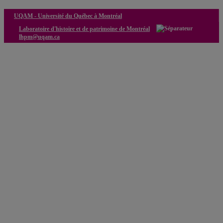
UQAM -
Université du Québec à Montréal
Laboratoire d'histoire et de patrimoine de Montréal
lhpm@uqam.ca