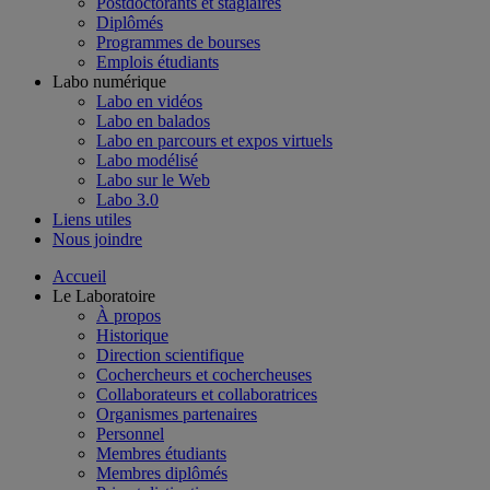
Postdoctorants et stagiaires
Diplômés
Programmes de bourses
Emplois étudiants
Labo numérique
Labo en vidéos
Labo en balados
Labo en parcours et expos virtuels
Labo modélisé
Labo sur le Web
Labo 3.0
Liens utiles
Nous joindre
Accueil
Le Laboratoire
À propos
Historique
Direction scientifique
Cochercheurs et cochercheuses
Collaborateurs et collaboratrices
Organismes partenaires
Personnel
Membres étudiants
Membres diplômés