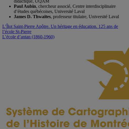
didactique, UQAM
Paul Aubin
, chercheur associé, Centre interdisciplinaire
d’études québécoises, Université Laval
James D. Thwaites
, professeur titulaire, Université Laval
Navigation
L’Îlot Saint-Pierre Apôtre. Un héritage en éducation. 125 ans de
l’école St-Pierre
de
L’école d’antan (1860-1960)
l'article