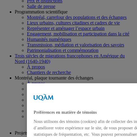
Prix et distinctions
Salle de presse
Programmation scientifique
Montréal, carrefour des populations et des échanges
Lieux urbains, cultures citadines et cadres de vie
Représenter et aménager l’espace urbain
Engagement, mobilisation et participation dans la cité
Humanités numériques
Transmission, médiation et valorisation des savoirs
Patrimonialisation et commémoration
Trois siècles de migrations francophones en Amérique du
Nord (1640-1940)
À propos
Chantiers de recherche
Montréal, plaque tournante des échanges
À propos
Direction scientifique
Cochercheurs
Collaborateurs
Organismes partenaires
Comité aviseur
Préférences en matière de témoins
Chantiers de recherche
Thématiques
Nous utilisons des témoins (cookies) afin de collecter des 
Numériques
d’améliorer votre expérience sur le site, de vous proposer d
Projets de recherche
statistiques de fréquentation, etc. Vous pouvez personnalise