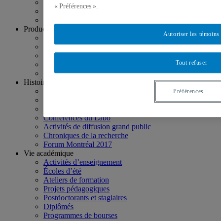
Projets en cours
« Préférences ».
Projets terminés
Journées annuelles
Production scientifique
Autoriser les témoins
Publications
Organisation d’événements
Communications
Tout refuser
Rapports de recherche
Bilan des réalisations
Histoire publique
Expositions
Préférences
Sites et contenus Web
Publications grand public
Conférences du Labo
Activités de diffusion grand public
Chroniques de la recherche
Forum Montréal 2017
Vie académique
Activités d’enseignement
Écoles d’été
Ateliers de formation
Projets pédagogiques
Postdoctorants et stagiaires
Diplômés
Programmes de bourses