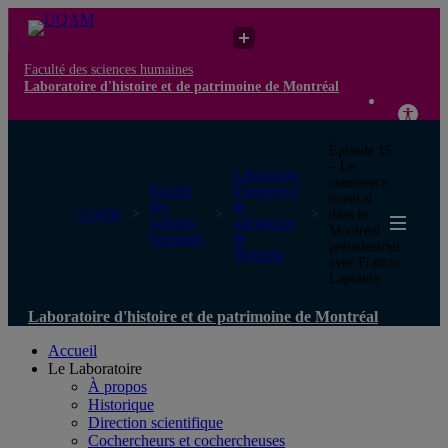
Faculté des sciences humaines
Laboratoire d'histoire et de patrimoine de Montréal
Épisode 15
– Le
Laboratoire
commerce
Faculté
d'histoire et
musical
des
de
UQAM
dans le
sciences
patrimoine
Montréal
humaines
de
préindustriel
Montréal
avec Francis
Lapointe
Laboratoire d'histoire et de patrimoine de Montréal
Accueil
Le Laboratoire
À propos
Historique
Direction scientifique
Cochercheurs et cochercheuses