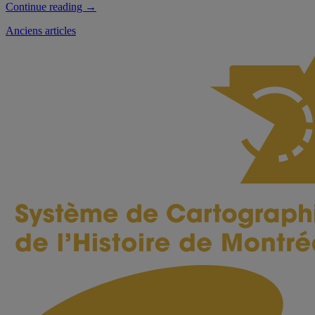
“À
Continue reading
→
la
Navigation
Anciens articles
découverte
de
des
la
articles
plateforme
Transkribus “