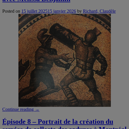
métal
dans
Posted on
15 juillet 2025
15 janvier 2026
by
Richard, Claudèle
l’espace
social
et
urbain
montréalais
du
17e
siècle
avec
Sonia
Blouin”
“Épisode
Continue reading
→
9
–
Épisode 8 – Portrait de la création du
La