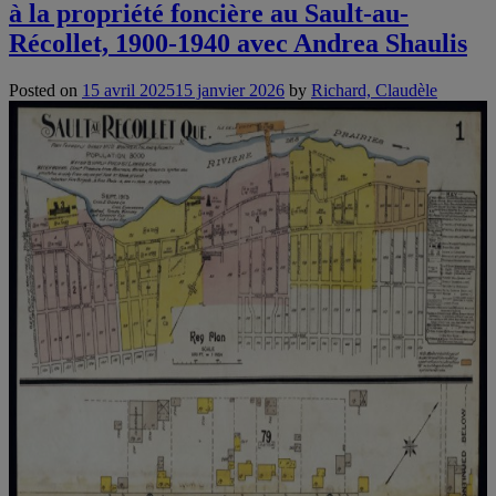
à la propriété foncière au Sault-au-
de
la
Récollet, 1900-1940 avec Andrea Shaulis
création
du
Posted on
15 avril 2025
15 janvier 2026
by
Richard, Claudèle
service
de
collecte
des
ordures
à
Montréal
avec
Claudèle
Richard”