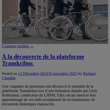
au-
Récollet,
1900-
1940
avec
Andrea
Shaulis”
“Épisode
Continue reading
→
4
–
À la découverte de la plateforme
Pratiques
Transkribus
cyclistes
à
Montréal,
Posted on
12 Décembre 2024
18 novembre 2025
by
Richard,
de
Claudèle
1900
à
Une vingtaine de
personnes
ont découvert le potentiel de la
1950
plateforme
Transkribus
lors d’une formation
animée par
Léon
avec
Robichaud,
codirecteur du LHPM.
Elles ont pu amorcer leur
Marion
apprentissage de
cet outil
exceptionnel
de reconnaissance de
Beaulieu”
documents historiques manuscrits
.