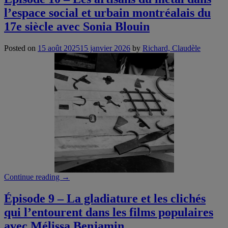
Le
l’espace social et urbain montréalais du
parcours
fascinant
17e siècle avec Sonia Blouin
de
l’arpenteur
Posted on
15 août 2025
15 janvier 2026
by
Richard, Claudèle
général
Joseph
Bouchette
avec
Jérémie
Lévesque-
St-
Louis”
“Épisode
Continue reading
→
10
–
Épisode 9 – La gladiature et les clichés
Les
qui l’entourent dans les films populaires
artisans
du
avec Mélissa Benjamin