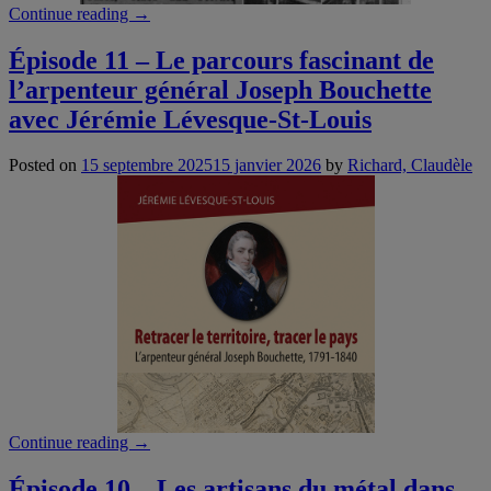
“Épisode
Continue reading
→
12
–
Épisode 11 – Le parcours fascinant de
Les
l’arpenteur général Joseph Bouchette
représentations
du
avec Jérémie Lévesque-St-Louis
quartier
chinois
Posted on
15 septembre 2025
15 janvier 2026
by
Richard, Claudèle
de
Montréal
dans
la
presse
(1930-
1985)
avec
Samuel
Heine”
“Épisode
Continue reading
→
11
–
Épisode 10 – Les artisans du métal dans