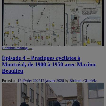
“Épisode
Continue reading
→
6
–
Épisode 4 – Pratiques cyclistes à
Les
Montréal, de 1900 à 1950 avec Marion
femmes
et
Beaulieu
leurs
rapports
Posted on
15 février 2025
15 janvier 2026
by
Richard, Claudèle
à
la
propriété
foncière
au
Sault-