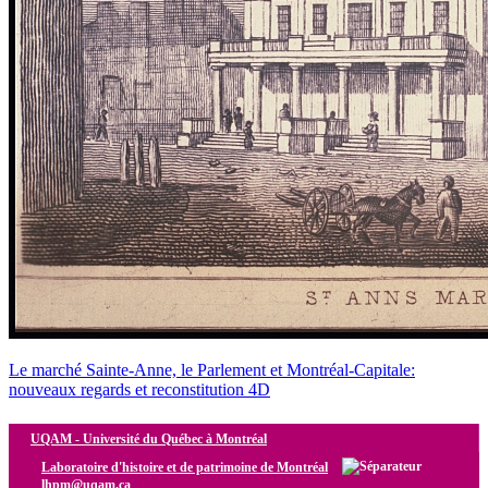
Le marché Sainte-Anne, le Parlement et Montréal-Capitale:
nouveaux regards et reconstitution 4D
UQAM -
Université du Québec à Montréal
Laboratoire d'histoire et de patrimoine de Montréal
lhpm@uqam.ca