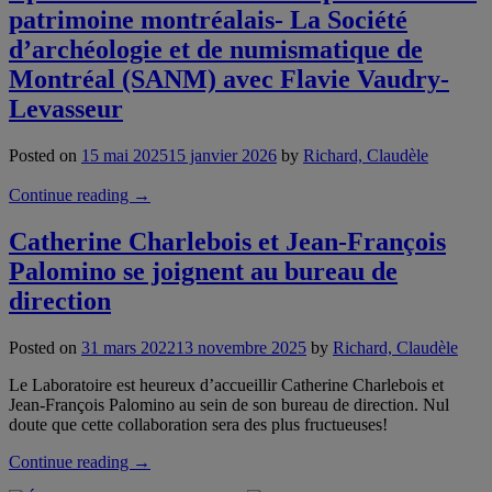
patrimoine montréalais- La Société
d’archéologie et de numismatique de
Montréal (SANM) avec Flavie Vaudry-
Levasseur
Posted on
15 mai 2025
15 janvier 2026
by
Richard, Claudèle
“Épisode
Continue reading
→
7
–
Catherine Charlebois et Jean-François
Préservation
Palomino se joignent au bureau de
et
promotion
direction
du
patrimoine
Posted on
31 mars 2022
13 novembre 2025
by
Richard, Claudèle
montréalais-
La
Le Laboratoire est heureux d’accueillir Catherine Charlebois et
Société
Jean-François Palomino au sein de son bureau de direction. Nul
d’archéologie
doute que cette collaboration sera des plus fructueuses!
et
de
“Catherine
Continue reading
→
numismatique
Charlebois
de