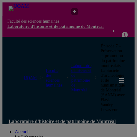
Faculté des sciences humaines
Laboratoire d'histoire et de patrimoine de Montréal
Épisode 7 –
Préservation
et promotion
du patrimoine
Laboratoire
montréalais-
Faculté
d'histoire et
La Société
des
de
d’archéologie
UQAM
sciences
patrimoine
et de
humaines
de
numismatique
Montréal
de Montréal
(SANM) avec
Flavie
Vaudry-
Levasseur
Laboratoire d'histoire et de patrimoine de Montréal
Accueil