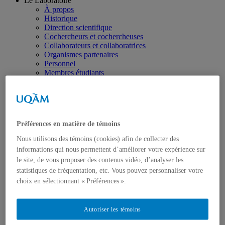
Le Laboratoire
À propos
Historique
Direction scientifique
Cochercheurs et cochercheuses
Collaborateurs et collaboratrices
Organismes partenaires
Personnel
Membres étudiants
Membres diplômés
Prix et distinctions
Salle de presse
Programmation scientifique
Montréal, carrefour des populations et des échanges
Préférences en matière de témoins
Lieux urbains, cultures citadines et cadres de vie
Représenter et aménager l’espace urbain
Nous utilisons des témoins (cookies) afin de collecter des
Engagement, mobilisation et participation dans la cité
informations qui nous permettent d’améliorer votre expérience sur
Humanités numériques
le site, de vous proposer des contenus vidéo, d’analyser les
Transmission, médiation et valorisation des savoirs
statistiques de fréquentation, etc. Vous pouvez personnaliser votre
Patrimonialisation et commémoration
Trois siècles de migrations francophones en Amérique du
choix en sélectionnant « Préférences ».
Nord (1640-1940)
À propos
Chantiers de recherche
Autoriser les témoins
Montréal, plaque tournante des échanges