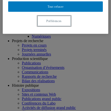
À propos
Direction scientifique
Tout refuser
Cochercheurs
Collaborateurs
Organismes partenaires
Préférences
Comité aviseur
Chantiers de recherche
Thématiques
Numériques
Projets de recherche
Projets en cours
Projets terminés
Journées annuelles
Production scientifique
Publications
Organisation d’événements
Communications
Rapports de recherche
Bilan des réalisations
Histoire publique
Expositions
Sites et contenus Web
Publications grand public
Conférences du Labo
Activités de diffusion grand public