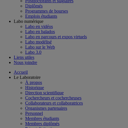
Postdoctorants et stagiaires
Diplômés
Programmes de bourses
Emplois étudiants
Labo numérique
Labo en vidéos
Labo en balados
Labo en parcours et expos virtuels
Labo modélisé
Labo sur le Web
Labo 3.0
Liens utiles
Nous joindre
Accueil
Le Laboratoire
À propos
Historique
Direction scientifique
Cochercheurs et cochercheuses
Collaborateurs et collaboratrices
Organismes partenaires
Personnel
Membres étudiants
Membres diplômés