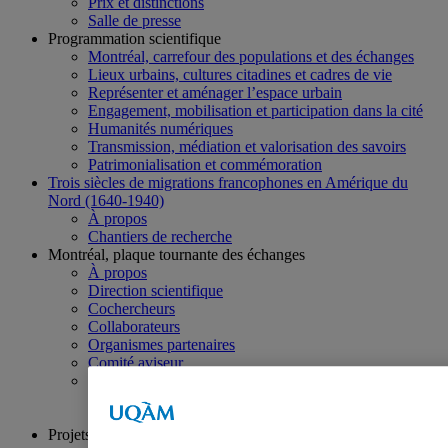
Prix et distinctions
Salle de presse
Programmation scientifique
Montréal, carrefour des populations et des échanges
Lieux urbains, cultures citadines et cadres de vie
Représenter et aménager l’espace urbain
Engagement, mobilisation et participation dans la cité
Humanités numériques
Transmission, médiation et valorisation des savoirs
Patrimonialisation et commémoration
Trois siècles de migrations francophones en Amérique du
Nord (1640-1940)
À propos
Chantiers de recherche
Montréal, plaque tournante des échanges
À propos
Direction scientifique
Cochercheurs
Collaborateurs
Organismes partenaires
Comité aviseur
Chantiers de recherche
Thématiques
Numériques
Projets de recherche