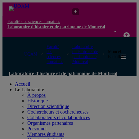
Faculté des sciences humaines
Laboratoire d'histoire et de patrimoine de Montréal
Faculté
Laboratoire
des
d'histoire et de
Moncef
UQAM
sciences
patrimoine de
Fathallah
humaines
Montréal
Laboratoire d'histoire et de patrimoine de Montréal
Accueil
Le Laboratoire
À propos
Historique
Direction scientifique
Cochercheurs et cochercheuses
Collaborateurs et collaboratrices
Organismes partenaires
Personnel
Membres étudiants