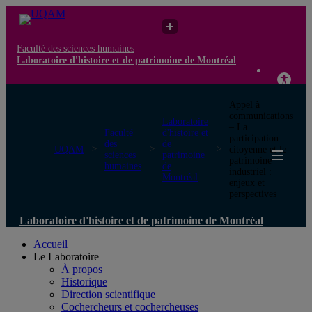
Faculté des sciences humaines
Laboratoire d'histoire et de patrimoine de Montréal
Appel à
communications
Laboratoire
– La
Faculté
d'histoire et
participation
des
de
UQAM
citoyenne et le
sciences
patrimoine
patrimoine
humaines
de
industriel :
Montréal
enjeux et
perspectives
Laboratoire d'histoire et de patrimoine de Montréal
Accueil
Le Laboratoire
À propos
Historique
Direction scientifique
Cochercheurs et cochercheuses