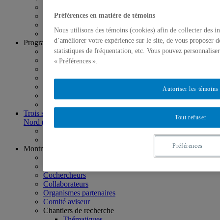
Membres étudiants
Membres diplômés
Préférences en matière de témoins
Prix et distinctions
Nous utilisons des témoins (cookies) afin de collecter des 
Salle de presse
d’améliorer votre expérience sur le site, de vous proposer d
Programmation scientifique
Montréal, carrefour des populations et des échanges
statistiques de fréquentation, etc. Vous pouvez personnalise
Lieux urbains, cultures citadines et cadres de vie
« Préférences ».
Représenter et aménager l’espace urbain
Engagement, mobilisation et participation dans la cité
Humanités numériques
Autoriser les témoins
Transmission, médiation et valorisation des savoirs
Patrimonialisation et commémoration
Trois siècles de migrations francophones en Amérique du
Tout refuser
Nord (1640-1940)
À propos
Chantiers de recherche
Préférences
Montréal, plaque tournante des échanges
À propos
Direction scientifique
Cochercheurs
Collaborateurs
Organismes partenaires
Comité aviseur
Chantiers de recherche
Thématiques