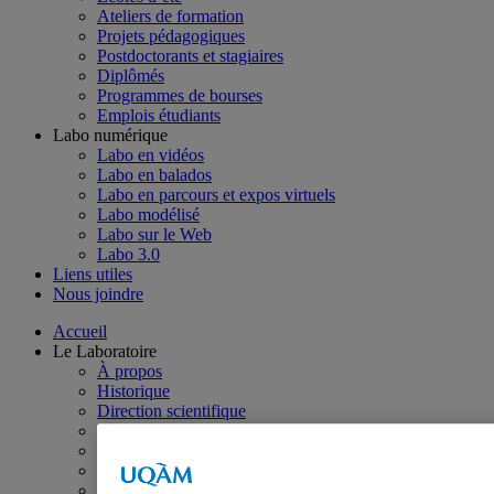
Ateliers de formation
Projets pédagogiques
Postdoctorants et stagiaires
Diplômés
Programmes de bourses
Emplois étudiants
Labo numérique
Labo en vidéos
Labo en balados
Labo en parcours et expos virtuels
Labo modélisé
Labo sur le Web
Labo 3.0
Liens utiles
Nous joindre
Accueil
Le Laboratoire
À propos
Historique
Direction scientifique
Cochercheurs et cochercheuses
Collaborateurs et collaboratrices
Organismes partenaires
Personnel