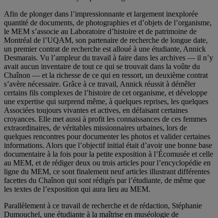
Afin de plonger dans l’impressionnante et largement inexplorée
quantité de documents, de photographies et d’objets de l’organisme,
le MEM s’associe au Laboratoire d’histoire et de patrimoine de
Montréal de l’UQAM, son partenaire de recherche de longue date,
un premier contrat de recherche est alloué à une étudiante, Annick
Desmarais. Vu l’ampleur du travail à faire dans les archives — il n’y
avait aucun inventaire de tout ce qui se trouvait dans la voûte du
Chaînon — et la richesse de ce qui en ressort, un deuxième contrat
s’avère nécessaire. Grâce à ce travail, Annick réussit à démêler
certains fils complexes de l’histoire de cet organisme, et développe
une expertise qui surprend même, à quelques reprises, les quelques
Associées toujours vivantes et actives, en défaisant certaines
croyances. Elle met aussi à profit les connaissances de ces femmes
extraordinaires, de véritables missionnaires urbaines, lors de
quelques rencontres pour documenter les photos et valider certaines
informations. Alors que l’objectif initial était d’avoir une bonne base
documentaire à la fois pour la petite exposition à l’Écomusée et celle
au MEM, et de rédiger deux ou trois articles pour l’encyclopédie en
ligne du MEM, ce sont finalement neuf articles illustrant différentes
facettes du Chaînon qui sont rédigés par l’étudiante, de même que
les textes de l’exposition qui aura lieu au MEM.
Parallèlement à ce travail de recherche et de rédaction, Stéphanie
Dumouchel, une étudiante à la maîtrise en muséologie de