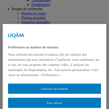
Thématiques
Numériques
Projets de recherche
Projets en cours
Projets terminés
Journées annuelles
Production scientifique
Publications
Organisation d’événements
Communications
Rapports de recherche
Préférences en matière de témoins
Bilan des réalisations
Histoire publique
Nous utilisons des témoins (cookies) afin de collecter des
Expositions
informations qui nous permettent d’améliorer votre expérience sur
Sites et contenus Web
le site, de vous proposer des contenus vidéo, d’analyser les
Publications grand public
statistiques de fréquentation, etc. Vous pouvez personnaliser votre
Conférences du Labo
Activités de diffusion grand public
choix en sélectionnant « Préférences ».
Chroniques de la recherche
Forum Montréal 2017
Vie académique
Autoriser les témoins
Activités d’enseignement
Écoles d’été
Ateliers de formation
Tout refuser
Projets pédagogiques