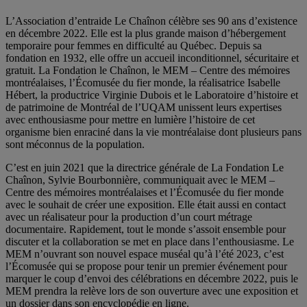
L’Association d’entraide Le Chaînon célèbre ses 90 ans d’existence
en décembre 2022. Elle est la plus grande maison d’hébergement
temporaire pour femmes en difficulté au Québec. Depuis sa
fondation en 1932, elle offre un accueil inconditionnel, sécuritaire et
gratuit. La Fondation le Chaînon, le MEM – Centre des mémoires
montréalaises, l’Écomusée du fier monde, la réalisatrice Isabelle
Hébert, la productrice Virginie Dubois et le Laboratoire d’histoire et
de patrimoine de Montréal de l’UQAM unissent leurs expertises
avec enthousiasme pour mettre en lumière l’histoire de cet
organisme bien enraciné dans la vie montréalaise dont plusieurs pans
sont méconnus de la population.
C’est en juin 2021 que la directrice générale de La Fondation Le
Chaînon, Sylvie Bourbonnière, communiquait avec le MEM –
Centre des mémoires montréalaises et l’Écomusée du fier monde
avec le souhait de créer une exposition. Elle était aussi en contact
avec un réalisateur pour la production d’un court métrage
documentaire. Rapidement, tout le monde s’assoit ensemble pour
discuter et la collaboration se met en place dans l’enthousiasme. Le
MEM n’ouvrant son nouvel espace muséal qu’à l’été 2023, c’est
l’Écomusée qui se propose pour tenir un premier événement pour
marquer le coup d’envoi des célébrations en décembre 2022, puis le
MEM prendra la relève lors de son ouverture avec une exposition et
un dossier dans son encyclopédie en ligne.