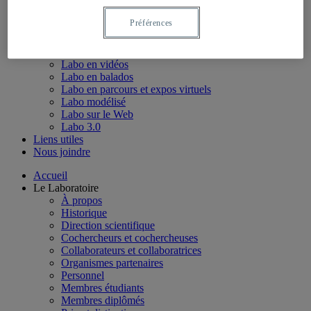
Postdoctorants et stagiaires
Diplômés
Préférences
Programmes de bourses
Emplois étudiants
Labo numérique
Labo en vidéos
Labo en balados
Labo en parcours et expos virtuels
Labo modélisé
Labo sur le Web
Labo 3.0
Liens utiles
Nous joindre
Accueil
Le Laboratoire
À propos
Historique
Direction scientifique
Cochercheurs et cochercheuses
Collaborateurs et collaboratrices
Organismes partenaires
Personnel
Membres étudiants
Membres diplômés