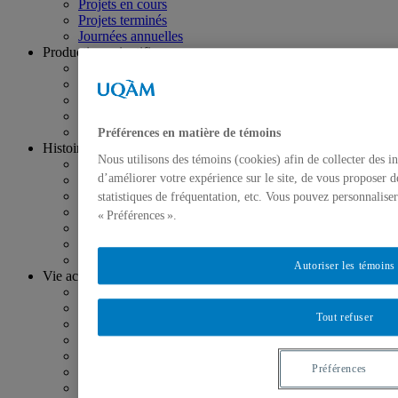
Projets en cours
Projets terminés
Journées annuelles
Production scientifique
Publications
Organisation d’événements
Communications
Rapports de recherche
Bilan des réalisations
Préférences en matière de témoins
Histoire publique
Nous utilisons des témoins (cookies) afin de collecter des 
Expositions
d’améliorer votre expérience sur le site, de vous proposer d
Sites et contenus Web
Publications grand public
statistiques de fréquentation, etc. Vous pouvez personnalise
Conférences du Labo
« Préférences ».
Activités de diffusion grand public
Chroniques de la recherche
Forum Montréal 2017
Autoriser les témoins
Vie académique
Activités d’enseignement
Écoles d’été
Tout refuser
Ateliers de formation
Projets pédagogiques
Postdoctorants et stagiaires
Préférences
Diplômés
Programmes de bourses