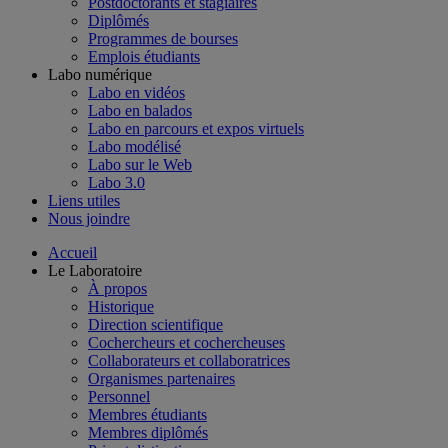
Postdoctorants et stagiaires
Diplômés
Programmes de bourses
Emplois étudiants
Labo numérique
Labo en vidéos
Labo en balados
Labo en parcours et expos virtuels
Labo modélisé
Labo sur le Web
Labo 3.0
Liens utiles
Nous joindre
Accueil
Le Laboratoire
À propos
Historique
Direction scientifique
Cochercheurs et cochercheuses
Collaborateurs et collaboratrices
Organismes partenaires
Personnel
Membres étudiants
Membres diplômés