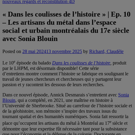
nouveaux regards et reconstitution 4D
« Dans les coulisses de l’histoire » | Ep. 10
– Les artisans du métal dans l’espace
social et urbain montréalais du 17e siècle
avec Sonia Blouin
Posted on
28 mai 2024
13 novembre 2025
by
Richard, Claudèle
e
Le 10
épisode du balado
Dans les coulisses de l’histoire
,
produit
par le LHPM, est désormais disponible! Cette série
d’entretiens montre comment l’histoire se fabrique en soulignant le
travail de jeunes chercheurs et chercheuses qui y partagent leur
passion et y racontent les dessous de leurs recherches.
Dans ce nouvel épisode, Annick Desmarais s’entretient avec
Sonia
Blouin
, qui a complété, en 2021, une maîtrise en histoire à
l’Université de Sherbrooke. Situé au carrefour de l’histoire sociale et
de la géohistoire, son mémoire s’inspire des travaux issus du
tournant spatial et des humanités numériques. Sonia fait ressortir la
e
place qu’occupent les artisans du métal à Montréal au 17
siècle et
démontre que leur expertise fût nécessaire tant pour la subsistance
que pour l’économie et la défense de la colonie. Doctorante en