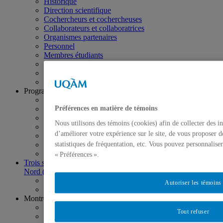
Historique
Direction scientifique
Cochercheurs et cochercheuses
Collaborateurs et collaboratrices
Organismes partenaires
Personnel
Membres étudiants
Membres diplômés
Prix et distinctions
Salle de presse
Programmation scientifique
Montréal, carrefour des populations et des échanges
Lieux urbains, cultures citadines et cadres de vie
Préférences en matière de témoins
Représenter et aménager l’espace urbain
Nous utilisons des témoins (cookies) afin de collecter des 
Engagement, mobilisation et participation dans la cité
d’améliorer votre expérience sur le site, de vous proposer d
Humanités numériques
Transmission, médiation et valorisation des savoirs
statistiques de fréquentation, etc. Vous pouvez personnalise
Patrimonialisation et commémoration
« Préférences ».
Trois siècles de migrations francophones en Amérique du
Nord (1640-1940)
À propos
Autoriser les témoins
Chantiers de recherche
Montréal, plaque tournante des échanges
À propos
Tout refuser
Direction scientifique