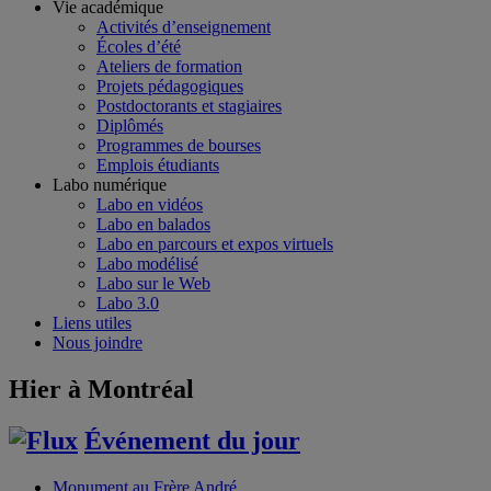
Vie académique
Activités d’enseignement
Écoles d’été
Ateliers de formation
Projets pédagogiques
Postdoctorants et stagiaires
Diplômés
Programmes de bourses
Emplois étudiants
Labo numérique
Labo en vidéos
Labo en balados
Labo en parcours et expos virtuels
Labo modélisé
Labo sur le Web
Labo 3.0
Liens utiles
Nous joindre
Hier à Montréal
Événement du jour
Monument au Frère André