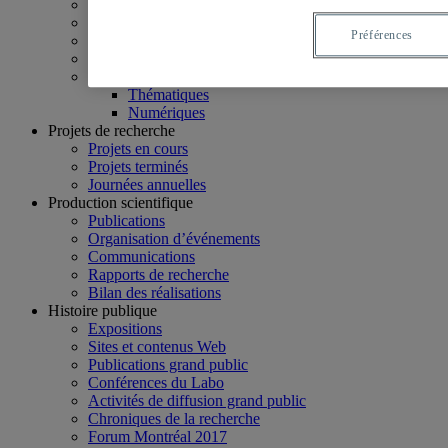
Cochercheurs
Collaborateurs
Préférences
Organismes partenaires
Comité aviseur
Chantiers de recherche
Thématiques
Numériques
Projets de recherche
Projets en cours
Projets terminés
Journées annuelles
Production scientifique
Publications
Organisation d’événements
Communications
Rapports de recherche
Bilan des réalisations
Histoire publique
Expositions
Sites et contenus Web
Publications grand public
Conférences du Labo
Activités de diffusion grand public
Chroniques de la recherche
Forum Montréal 2017