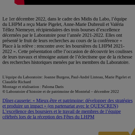
Le 1er décembre 2022, dans le cadre des Midis du Labo, l’équipe
du LHPM a reçu Marie Pigelet, Anne-Marie Dubreuil et Valéria
Téllez Niemeyer, récipiendaires des trois bourses d’excellence
décernées par le Laboratoire pour l’année 2021-2022. Elles ont
présenté le fruit de leurs recherches au cours de la conférence «
Place à la relève : rencontre avec les boursières du LHPM 2021-
2022 ». Cette présentation offre l’occasion de découvrir les coulisses
de leurs travaux et témoigne autant de l’éclectisme que de la richesse
des recherches historiques menées par les membres du Laboratoire.
L’équipe du Laboratoire: Joanne Burgess, Paul-André Linteau, Marie Pigelet et
Claudèle Richard
Montage et réalisation : Paloma Daris
©
Laboratoire d’histoire et de patrimoine de Montréal – décembre 2022
Navigation
Dîner-causerie: « Mieux-être et patrimoine: développer des stratégies
et produire un impact » (en partenariat avec le QUESCREN)
de
L’excellence des boursiers et le travail de membres de l’équipe
l'article
célébrés lors de la réception des Fêtes du LHPM