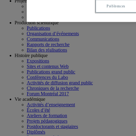
Projets de recherche
Projets en cours
Préférences
Projets terminés
Journées annuelles
Production scientifique
Publications
Organisation d’événements
Communications
Rapports de recherche
Bilan des réalisations
Histoire publique
Expositions
Sites et contenus Web
Publications grand public
Conférences du Labo
Activités de diffusion grand public
Chroniques de la recherche
Forum Montréal 2017
Vie académique
Activités d’enseignement
Écoles d’été
Ateliers de formation
Projets pédagogiques
Postdoctorants et stagiaires
Diplômés